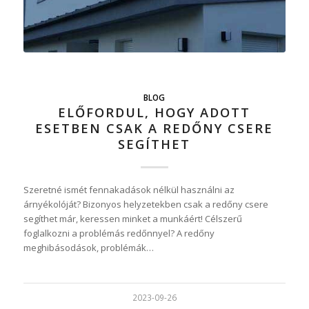
BLOG
ELŐFORDUL, HOGY ADOTT
ESETBEN CSAK A REDŐNY CSERE
SEGÍTHET
Szeretné ismét fennakadások nélkül használni az
árnyékolóját? Bizonyos helyzetekben csak a redőny csere
segíthet már, keressen minket a munkáért! Célszerű
foglalkozni a problémás redőnnyel? A redőny
meghibásodások, problémák…
2023-09-26