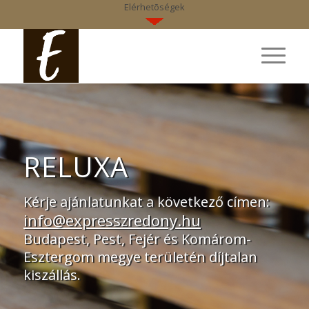
Elérhetõségek
RELUXA
Kérje ajánlatunkat a következő címen:
info@expresszredony.hu
Budapest, Pest, Fejér és Komárom-
Esztergom megye területén díjtalan
kiszállás.