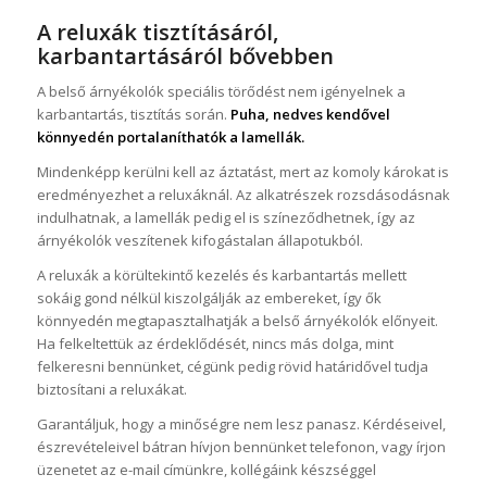
A reluxák tisztításáról,
karbantartásáról bővebben
A belső árnyékolók speciális törődést nem igényelnek a
karbantartás, tisztítás során.
Puha, nedves kendővel
könnyedén portalaníthatók a lamellák.
Mindenképp kerülni kell az áztatást, mert az komoly károkat is
eredményezhet a reluxáknál. Az alkatrészek rozsdásodásnak
indulhatnak, a lamellák pedig el is színeződhetnek, így az
árnyékolók veszítenek kifogástalan állapotukból.
A reluxák a körültekintő kezelés és karbantartás mellett
sokáig gond nélkül kiszolgálják az embereket, így ők
könnyedén megtapasztalhatják a belső árnyékolók előnyeit.
Ha felkeltettük az érdeklődését, nincs más dolga, mint
felkeresni bennünket, cégünk pedig rövid határidővel tudja
biztosítani a reluxákat.
Garantáljuk, hogy a minőségre nem lesz panasz. Kérdéseivel,
észrevételeivel bátran hívjon bennünket telefonon, vagy írjon
üzenetet az e-mail címünkre, kollégáink készséggel