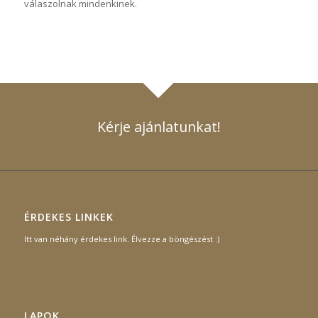
válaszolnak mindenkinek.
Kérje ajánlatunkat!
ÉRDEKES LINKEK
Itt van néhány érdekes link. Élvezze a böngészést :)
LAPOK