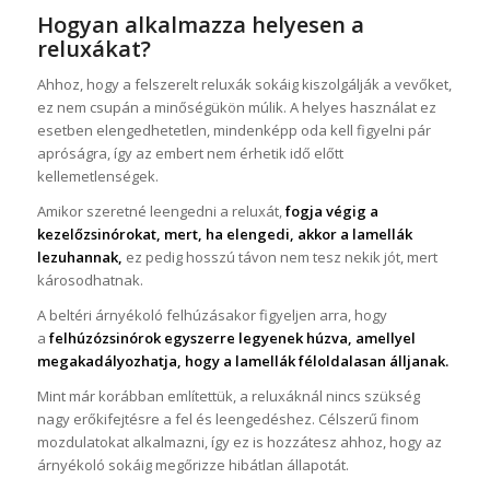
Hogyan alkalmazza helyesen a
reluxákat?
Ahhoz, hogy a felszerelt reluxák sokáig kiszolgálják a vevőket,
ez nem csupán a minőségükön múlik. A helyes használat ez
esetben elengedhetetlen, mindenképp oda kell figyelni pár
apróságra, így az embert nem érhetik idő előtt
kellemetlenségek.
Amikor szeretné leengedni a reluxát,
fogja végig a
kezelőzsinórokat, mert, ha elengedi, akkor a lamellák
lezuhannak,
ez pedig hosszú távon nem tesz nekik jót, mert
károsodhatnak.
A beltéri árnyékoló felhúzásakor figyeljen arra, hogy
a
felhúzózsinórok egyszerre legyenek húzva, amellyel
megakadályozhatja, hogy a lamellák féloldalasan álljanak.
Mint már korábban említettük, a reluxáknál nincs szükség
nagy erőkifejtésre a fel és leengedéshez. Célszerű finom
mozdulatokat alkalmazni, így ez is hozzátesz ahhoz, hogy az
árnyékoló sokáig megőrizze hibátlan állapotát.