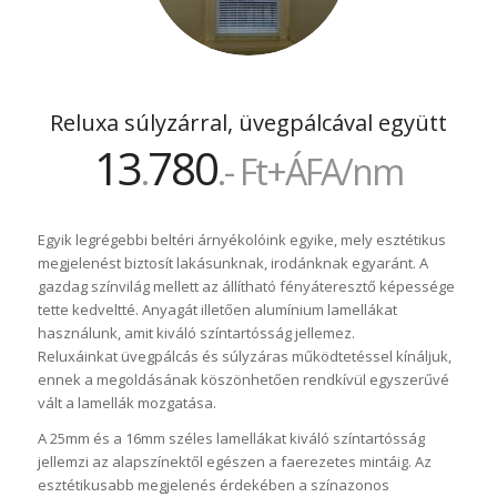
Reluxa súlyzárral, üvegpálcával együtt
13
780
.
.- Ft+ÁFA/nm
Egyik legrégebbi beltéri árnyékolóink egyike, mely esztétikus
megjelenést biztosít lakásunknak, irodánknak egyaránt. A
gazdag színvilág mellett az állítható fényáteresztő képessége
tette kedveltté. Anyagát illetően alumínium lamellákat
használunk, amit kiváló színtartósság jellemez.
Reluxáinkat üvegpálcás és súlyzáras működtetéssel kínáljuk,
ennek a megoldásának köszönhetően rendkívül egyszerűvé
vált a lamellák mozgatása.
A 25mm és a 16mm széles lamellákat kiváló színtartósság
jellemzi az alapszínektől egészen a faerezetes mintáig. Az
esztétikusabb megjelenés érdekében a színazonos