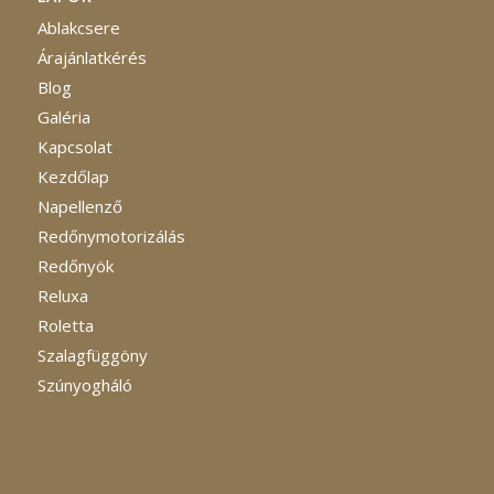
Ablakcsere
Árajánlatkérés
Blog
Galéria
Kapcsolat
Kezdőlap
Napellenző
Redőnymotorizálás
Redőnyök
Reluxa
Roletta
Szalagfüggöny
Szúnyogháló