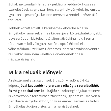
Sokaknak gondjaik lehetnek például a redőnyök hosszas
szerelésével, vagy azzal, hogy nagy helyigényűek, így emiatt
gyakran teljesen újra kellene tervezni a rendelkezésre álló
területet.
Többek között emiatt is kerülhetnek előtérbe a belső
árnyékolók, amelyek ehhez képest jóval költséghatékonyabb,
egyszerűbben kivitelezhető alternatívát kínálnak. Ezen a
téren van miből válogatni, sokféle opció érhető el a
választékban. Ezek közül érdemes lehet számításba venni a
reluxákat, amik nem véletlenül örvendenek óriási
népszerűségnek.
Mik a reluxák előnyei?
A reluxák mellett nagyon sok érv szól. A redőnyökhöz
képest
jóval kevesebb helyre van szükség a szerelésükhöz,
és még a tokkal sem kell bajlódni.
Árkategóriájukat tekintve
is kedvezőbb alternatívát biztosítanak, így nem kell mélyen a
pénztárcába nyúlni ahhoz, hogy az ember igényes és tartós
árnyékolást tudjon biztosítani a helyiségeknek.