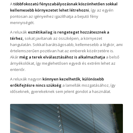
A
többfokozatú fényszabályozásnak köszönhetően sokkal
kellemesebb környezetet lehet létrehozni
, így az egyén
pontosan az igényeihez igazíthatja a bejutó fény
mennyiségét.
A reluxák
esztétikailag is rengeteget hozzátesznek a
térhez,
sokat javítanak az összképen, a környezet
hangulatán. Sokkal barátságosabb, kellemesebb a légkör, ami
értelemszerűen pozitívan hat az emberek közérzetére is.
Akár
még a terek elválasztásához is alkalmazhatja
a belső
árnyékolókat, így meglehetősen egyedi és extrém lehet az
enteriőr.
A reluxák nagyon
könnyen kezelhetők, különösebb
erőkifejtésre nincs szükség
a lamellák mozgatásához, így
időseknek, gyerekeknek sem jelent gondot a használat.