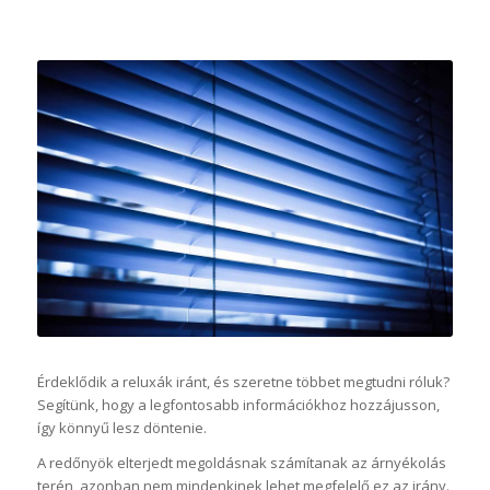
Érdeklődik a reluxák iránt, és szeretne többet megtudni róluk?
Segítünk, hogy a legfontosabb információkhoz hozzájusson,
így könnyű lesz döntenie.
A redőnyök elterjedt megoldásnak számítanak az árnyékolás
terén, azonban nem mindenkinek lehet megfelelő ez az irány.