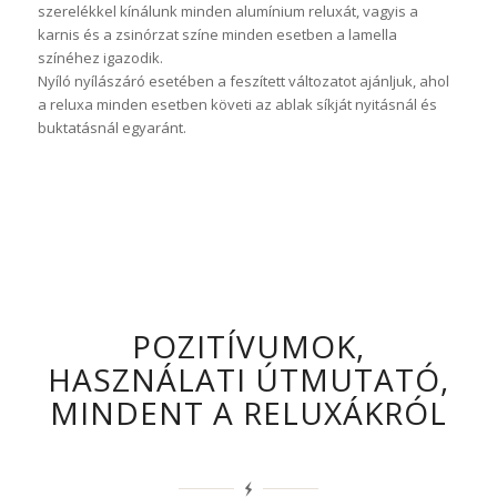
szerelékkel kínálunk minden alumínium reluxát, vagyis a
karnis és a zsinórzat színe minden esetben a lamella
színéhez igazodik.
Nyíló nyílászáró esetében a feszített változatot ajánljuk, ahol
a reluxa minden esetben követi az ablak síkját nyitásnál és
buktatásnál egyaránt.
POZITÍVUMOK,
HASZNÁLATI ÚTMUTATÓ,
MINDENT A RELUXÁKRÓL