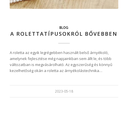
BLOG
A ROLETTATÍPUSOKRÓL BŐVEBBEN
A roletta az egyik legrégebben használt belső árnyékoló,
amelynek fejlesztése még napjainkban sem állt le, és több
változatban is megvásárolható. Az egyszerűség és könnyű
kezelhetőség okán a roletta az árnyékolástechnika…
2023-05-18