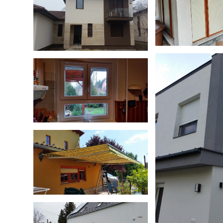
kep-0
Vakolható tokos
alumínium redőny
Falbontás nélküli
ablakcsere
Vakolható
Külső tokos
műanyag 
alumínium redőny