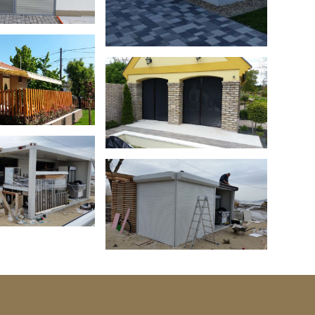
ellenző
Pliszé szúnyogháló
 garázskapu
Redőny garázskapu