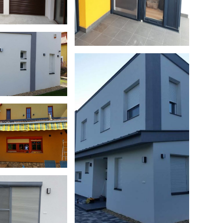
ható tokos
ag redőny
ső tokos
ium redőny
Vakolható tokos
műanyag redőny
ső tokos
ium redőny