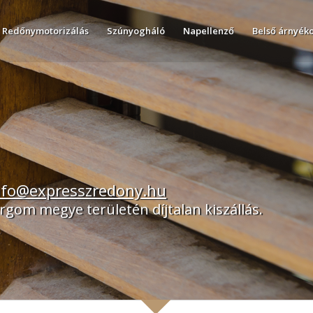
Redőnymotorizálás
Szúnyogháló
Napellenző
Belső árnyék
nfo@expresszredony.hu
gom megye területén díjtalan kiszállás.