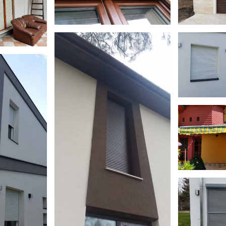
4
Vakol
műany
Vakolható tokos
Kül
alumínium redőny
alumín
 tokos
redőny
Kül
alumín