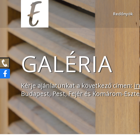
Redőnyök
GALÉRIA
i
Kérje ajánlatunkat a következő címen:
Budapest, Pest, Fejér és Komárom-Eszter