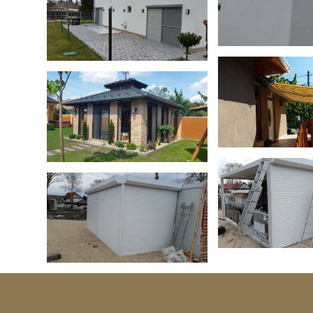
Külső tokos
alumínium redőny
Napell
Pliszé szúnyogháló
Redőny gar
Redőny garázskapu