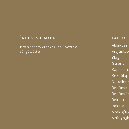
ÉRDEKES LINKEK
LAPOK
Ablakcse
Itt van néhány érdekes link. Élvezze a
Árajánlat
böngészést :)
Blog
Galéria
Kapcsolat
Kezdőlap
Napellen
Redőnymo
Redőnyö
Reluxa
Roletta
Szalagfü
Szúnyogh