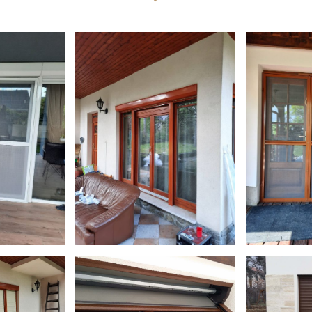
8
kep-01
k
Vakolható tokos
Vakol
alumínium redőny
alumín