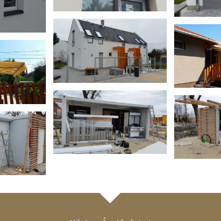
Külső tokos
Nap
alumínium redőny
enző
Redőny garázskapu
Redőny
ázskapu