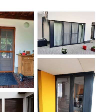
kep-03
ep-02
kep-06
ható tokos
ium redőny