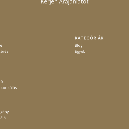
Kérjen Árajánlatot
KATEGÓRIÁK
re
Blog
kérés
Egyéb
ző
torizálás
k
ggöny
áló