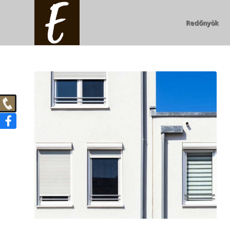
Redőnyök