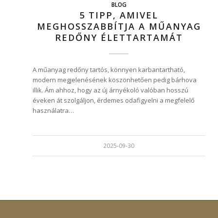
BLOG
5 TIPP, AMIVEL
MEGHOSSZABBÍTJA A MŰANYAG
REDŐNY ÉLETTARTAMÁT
A műanyag redőny tartós, könnyen karbantartható,
modern megjelenésének köszönhetően pedig bárhova
illik. Ám ahhoz, hogy az új árnyékoló valóban hosszú
éveken át szolgáljon, érdemes odafigyelni a megfelelő
használatra…
2025-09-30