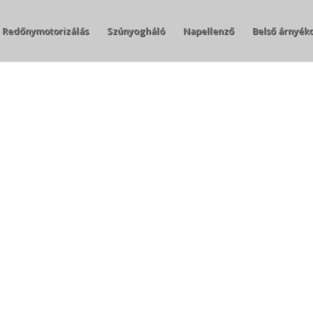
Redőnymotorizálás
Szúnyogháló
Napellenző
Belső árnyék