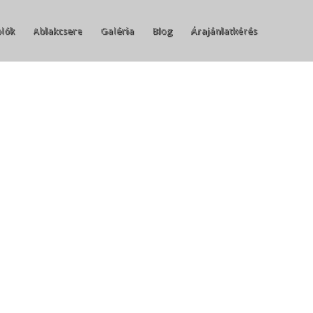
olók
Ablakcsere
Galéria
Blog
Árajánlatkérés