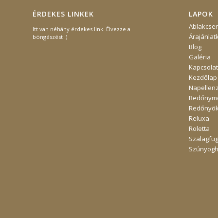
ÉRDEKES LINKEK
LAPOK
Ablakcse
Itt van néhány érdekes link. Élvezze a
Árajánlat
böngészést :)
Blog
Galéria
Kapcsolat
Kezdőlap
Napellen
Redőnymo
Redőnyö
Reluxa
Roletta
Szalagfü
Szúnyogh