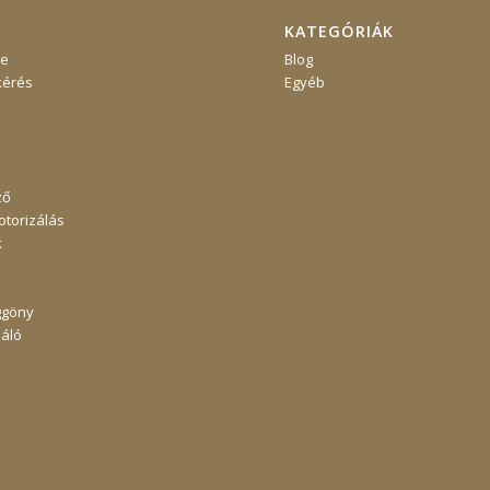
KATEGÓRIÁK
re
Blog
kérés
Egyéb
ző
torizálás
k
ggöny
áló