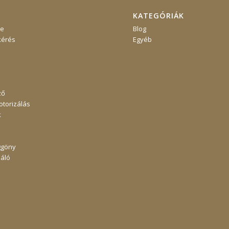
KATEGÓRIÁK
re
Blog
kérés
Egyéb
ző
torizálás
k
ggöny
áló