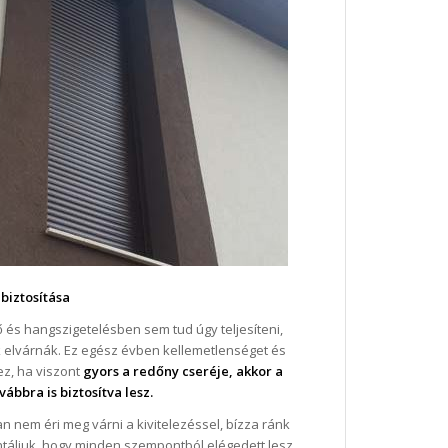
 biztosítása
és hangszigetelésben sem tud úgy teljesíteni,
elvárnák. Ez egész évben kellemetlenséget és
z, ha viszont
gyors a redőny cseréje, akkor a
ábbra is biztosítva lesz.
 nem éri meg várni a kivitelezéssel, bízza ránk
antáljuk, hogy minden szempontból elégedett lesz