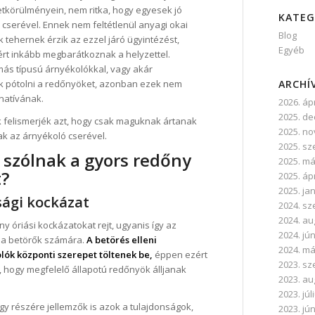
etkörülményein, nem ritka, hogy egyesek jó
KATEG
cserével. Ennek nem feltétlenül anyagi okai
Blog
tehernek érzik az ezzel járó ügyintézést,
Egyéb
rt inkább megbarátkoznak a helyzettel.
 más típusú árnyékolókkal, vagy akár
ARCHÍ
k pótolni a redőnyöket, azonban ezek nem
rnatívának.
2026. ápr
2025. d
 felismerjék azt, hogy csak maguknak ártanak
2025. n
nak az árnyékoló cserével.
2025. s
 szólnak a gyors redőny
2025. má
t?
2025. ápr
2025. ja
sági kockázat
2024. s
2024. a
y óriási kockázatokat rejt, ugyanis így az
2024. jú
 a betörők számára.
A betörés elleni
2024. má
ók központi szerepet töltenek be,
éppen ezért
2023. s
, hogy megfelelő állapotú redőnyök álljanak
2023. a
2023. júl
y részére jellemzők is azok a tulajdonságok,
2023. jú