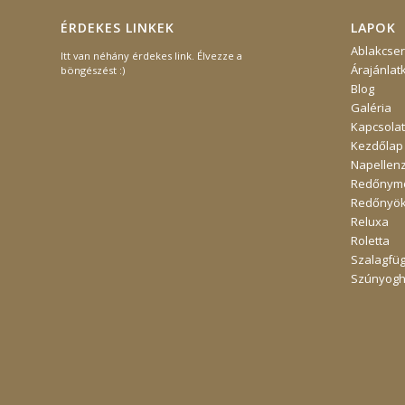
ÉRDEKES LINKEK
LAPOK
Ablakcse
Itt van néhány érdekes link. Élvezze a
Árajánlat
böngészést :)
Blog
Galéria
Kapcsolat
Kezdőlap
Napellen
Redőnymo
Redőnyö
Reluxa
Roletta
Szalagfü
Szúnyogh