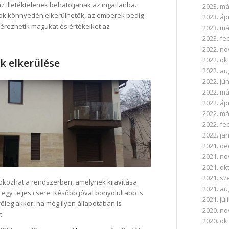
z illetéktelenek behatoljanak az ingatlanba.
2023. má
ok könnyedén elkerülhetők, az emberek pedig
2023. ápr
érezhetik magukat és értékeiket az
2023. má
2023. fe
2022. n
2022. ok
k elkerülése
2022. a
2022. jú
2022. má
2022. ápr
2022. má
2022. fe
2022. ja
2021. d
2021. n
2021. ok
2021. s
 okozhat a rendszerben, amelynek kijavítása
2021. a
 egy teljes csere. Később jóval bonyolultabb is
2021. júl
őleg akkor, ha még ilyen állapotában is
2020. n
t.
2020. ok