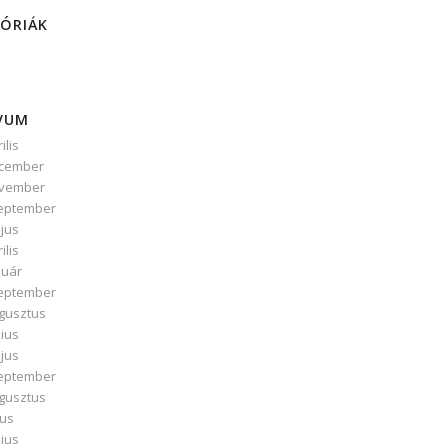
ÓRIÁK
VUM
ilis
ecember
ovember
zeptember
jus
ilis
nuár
zeptember
ugusztus
nius
jus
zeptember
ugusztus
ius
nius