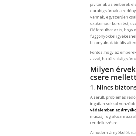
javítanak az emberek él
darabig várnak a redőny 
vannak, egyszerűen csak 
szakember keresést, ezé
Előfordulhat az is, hogy
függönyökkel igyekezne
bizonyulnak ideális alte
Fontos, hogy az emberek
azzal, ha túl sokáig vár
Milyen érvek
csere mellet
1. Nincs bizton
A sérült, problémás redőn
ingatlan sokkal vonzóbb
védelemben az árnyékol
muszáj foglalkozni azzal
rendelkezésre.
A modern árnyékolók nag