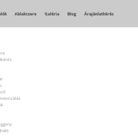
olók
Ablakcsere
Galéria
Blog
Árajánlatkérés
ere
tkérés
at
p
nző
otorizálás
ök
üggöny
háló