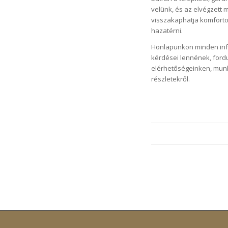
velünk, és az elvégzett 
visszakaphatja komforto
hazatérni.
Honlapunkon minden info
kérdései lennének, fordu
elérhetőségeinken, munk
részletekről.