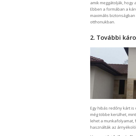
amik meggátolják, hogy a
Ebben a formában a kár
maximális biztonságban 
otthonukban.
2. További káro
Egy hibás redőny kárt is
még többe kerülhet, mint
lehet a munkafolyamat, f
használták az árnyékoló