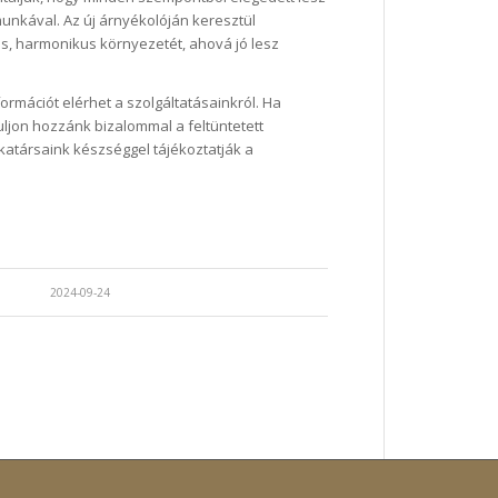
munkával. Az új árnyékolóján keresztül
s, harmonikus környezetét, ahová jó lesz
rmációt elérhet a szolgáltatásainkról. Ha
ljon hozzánk bizalommal a feltüntetett
atársaink készséggel tájékoztatják a
2024-09-24