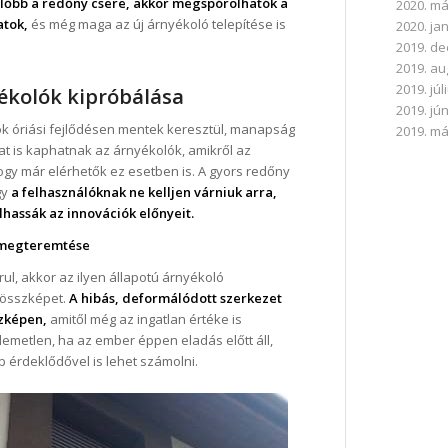
lőbb a redőny csere, akkor megspórolhatók a
2020. má
atok,
és még maga az új árnyékoló telepítése is
2020. ja
2019. d
2019. a
2019. júl
ékolók kipróbálása
2019. jú
k óriási fejlődésen mentek keresztül, manapság
2019. má
t is kaphatnak az árnyékolók, amikről az
ogy már elérhetők ez esetben is. A gyors redőny
gy
a felhasználóknak ne kelljen várniuk arra,
hassák az innovációk előnyeit.
t megteremtése
ul, akkor az ilyen állapotú árnyékoló
z összképet.
A hibás, deformálódott szerkezet
szképen,
amitől még az ingatlan értéke is
lemetlen, ha az ember éppen eladás előtt áll,
b érdeklődővel is lehet számolni.