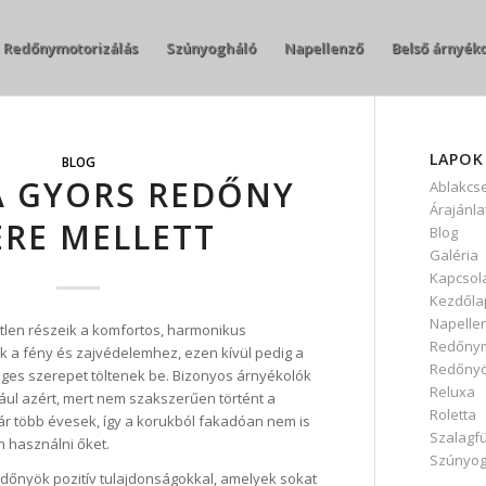
Redőnymotorizálás
Szúnyogháló
Napellenző
Belső árnyék
LAPOK
BLOG
A GYORS REDŐNY
Ablakcs
Árajánla
ERE MELLETT
Blog
Galéria
Kapcsol
Kezdőla
Napelle
len részeik a komfortos, harmonikus
Redőnym
k a fény és zajvédelemhez, ezen kívül pedig a
Redőny
eges szerepet töltenek be. Bizonyos árnyékolók
Reluxa
l azért, mert nem szakszerűen történt a
Roletta
ár több évesek, így a korukból fakadóan nem is
Szalagf
n használni őket.
Szúnyog
dőnyök pozitív tulajdonságokkal, amelyek sokat