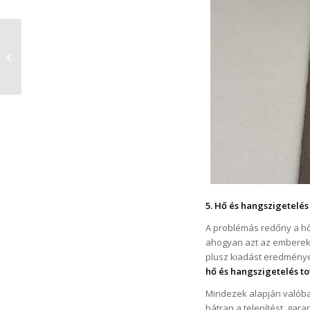
Falbontás nélküli
ablakcsere: az
ablakok
modernizálása
gyorsan és hat...
5. Hő és hangszigetelés
A problémás redőny a hő 
ahogyan azt az emberek 
plusz kiadást eredménye
hő és hangszigetelés tov
Mindezek alapján valóban
bátran a telepítést, gar