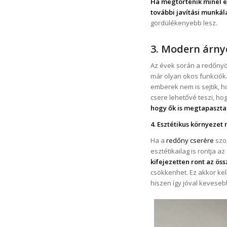
Ha megtörténik minél e
további javítási munkál
gördülékenyebb lesz.
3. Modern árny
Az évek során a redőnyö
már olyan okos funkcióka
emberek nem is sejtik, h
csere lehetővé teszi, ho
hogy ők is megtapasztal
4. Esztétikus környeze
Ha a
redőny cserére
szor
esztétikailag is rontja a
kifejezetten ront az ös
csökkenhet. Ez akkor kel
hiszen így jóval keveseb