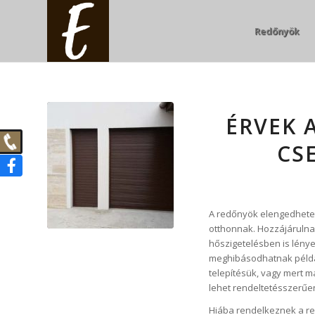
Redőnyök
ÉRVEK 
CS
A redőnyök elengedhetet
otthonnak. Hozzájárulna
hőszigetelésben is lény
meghibásodhatnak példáu
telepítésük, vagy mert m
lehet rendeltetésszerűe
Hiába rendelkeznek a re