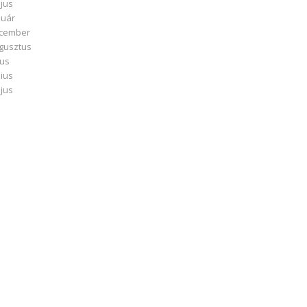
jus
nuár
ecember
ugusztus
ius
nius
jus