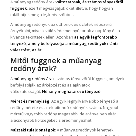
A műanyag redőny árak
változatosak, és számos tényezőtől
függnek
, ezért megvizsgáljuk őket, illetve, hogy hogyan
találhatjuk meg a legkedvezőbbet.
A műanyag redőnyök az otthonok és üzletek népszerű
árnyékolói, mivel kiváló védelmet nyújtanak a napfény és a
kíváncsi tekintetek ellen. Azonban
az egyik legfontosabb
tényező, amely befolyásolja a műanyag redőnyök iránti
választást, az ár.
Mitől függnek a műanyag
redőny árak?
A
műanyag redőny árak
számos tényezőtől függnek, amelyek
befolyásolják az árképzést és az ajánlatok
változatosságát.
Néhány meghatározó tényező
:
Méret és mennyiség
: Az egyik legnyilvánvalóbb tényező a
redőny mérete és a telepítendő redőnyök száma. Nagyobb
méretű vagy több redőny magasabb, de arányaiban akár
alacsonyabb költségeket is eredményezhet.
Műszaki tulajdonságok
: A műanyag redőnyök lehetnek