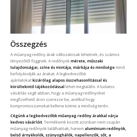
Összegzés
A műanyag redőny árak változatosak lehetnek, és számos
tényezőtől függnek. A redőnyök
mérete, műszaki
tulajdonságai, színe és mintája, márkája és minősége
mind
befolyásolják az árakat. A legkedvezőbb
ajánlatokat
kizárólag alapos összehasonlítással és
körültekintő tájékozódással
lehet megtalálni. A tudatos
vásárlás segít abban, hogy a műanyag redőnyöket
megfizethető áron szerezze be, anélkül hogy
kompromisszumokat kellene kötnie a minőség terén.
Cégünk a legkedvezőbb műanyag redőny árakkal várja
kedves vásárlóit
. Termékeink között azonban nem csupán
műanyag redőnyök találhatóak, hanem
alumínium redőnyök,
belső árnyékolók, szúnyoghálók, napellenzők, sőt, a