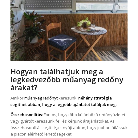
Hogyan találhatjuk meg a
legkedvezőbb műanyag redőny
árakat?
Amikor
műanyag redőnyt
keresünk,
néhány stratégia
segíthet abban, hogy a legjobb ajánlatot találjuk meg
:
Összehasonlítás
: Fontos, hogy több különböző redőnyüzletet
vagy gyártót keressünk fel, és kérjünk árajánlatokat. Az
összehasonlítás segítséget nyújt abban, hogy jobban átlássuk
a piacon elérhető lehetőségeket.