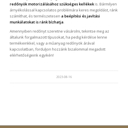
redőnyök motorizálásához szükséges kellékek
is. Bármilyen
árnyékolással kapcsolatos problémára keres megoldást, ránk
számíthat, és természetesen
a beépítési és javítási
munkálatokat is ránk bízhatja
.
Amennyiben redőnyt szeretne vásárolni, tekintse meg az
általunk forgalmazott típusokat, ha pedig kérdése lenne
termékeinkkel, vagy a műanyag redőnyök árával
kapcsolatban, forduljon hozzánk bizalommal megadott
elérhetőségeink egyikén!
2023-08-16