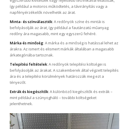
egyszerűbb kivitelűek vagy fejlettebb technikával ellátottak,
így például a motoros működtetés, a távirányítás vagy a
napfényérzékelők növelhetik az árat.
Minta- és színválaszték
: A redőnyök színe és mintái is
befolyásolják az árat, így például a fautánzatú műanyag
redőny ára magasabb, mint egy egyszerű fehéré.
Márka és minőség
: A márka és a minőség is hatással lehet az
árakra. Az ismert és elismert márkák általában a magasabb
árkategóriába tartoznak.
Telepítési feltételek
: A redőnyök telepítési költségei is
befolyásolják az árakat. A szakemberek által végzett telepítés
ára és a telepítési körülmények határozzák meg ezt a
tényezőt.
Extrák és kiegészítők
: A különböző kiegészítők és extrák –
mint például a szúnyogháló – további költségeket
jelenthetnek.