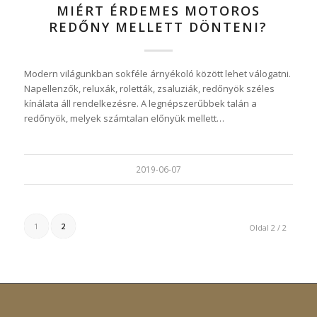
MIÉRT ÉRDEMES MOTOROS
REDŐNY MELLETT DÖNTENI?
Modern világunkban sokféle árnyékoló között lehet válogatni.
Napellenzők, reluxák, roletták, zsaluziák, redőnyök széles
kínálata áll rendelkezésre. A legnépszerűbbek talán a
redőnyök, melyek számtalan előnyük mellett…
2019-06-07
1
2
Oldal 2 / 2