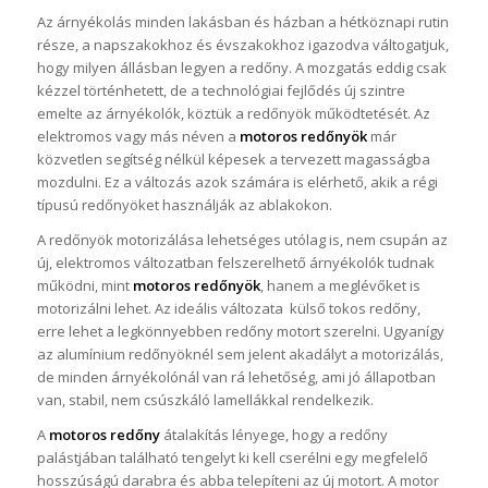
Az árnyékolás minden lakásban és házban a hétköznapi rutin
része, a napszakokhoz és évszakokhoz igazodva váltogatjuk,
hogy milyen állásban legyen a redőny. A mozgatás eddig csak
kézzel történhetett, de a technológiai fejlődés új szintre
emelte az árnyékolók, köztük a redőnyök működtetését. Az
elektromos vagy más néven a
motoros redőnyök
már
közvetlen segítség nélkül képesek a tervezett magasságba
mozdulni. Ez a változás azok számára is elérhető, akik a régi
típusú redőnyöket használják az ablakokon.
A redőnyök motorizálása lehetséges utólag is, nem csupán az
új, elektromos változatban felszerelhető árnyékolók tudnak
működni, mint
motoros redőnyök
, hanem a meglévőket is
motorizálni lehet. Az ideális változata külső tokos redőny,
erre lehet a legkönnyebben redőny motort szerelni. Ugyanígy
az alumínium redőnyöknél sem jelent akadályt a motorizálás,
de minden árnyékolónál van rá lehetőség, ami jó állapotban
van, stabil, nem csúszkáló lamellákkal rendelkezik.
A
motoros redőny
átalakítás lényege, hogy a redőny
palástjában található tengelyt ki kell cserélni egy megfelelő
hosszúságú darabra és abba telepíteni az új motort. A motor