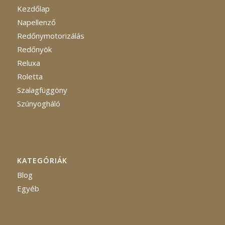
Kezdőlap
Napellenző
Redőnymotorizálás
Redőnyök
Reluxa
Roletta
Szalagfüggöny
Szúnyogháló
KATEGÓRIÁK
Blog
Egyéb