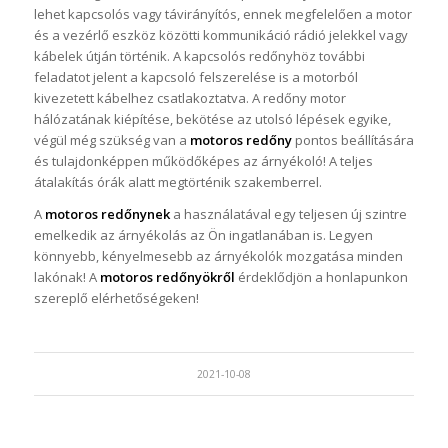
lehet kapcsolós vagy távirányítós, ennek megfelelően a motor
és a vezérlő eszköz közötti kommunikáció rádió jelekkel vagy
kábelek útján történik. A kapcsolós redőnyhöz további
feladatot jelent a kapcsoló felszerelése is a motorból
kivezetett kábelhez csatlakoztatva. A redőny motor
hálózatának kiépítése, bekötése az utolsó lépések egyike,
végül még szükség van a
motoros redőny
pontos beállítására
és tulajdonképpen működőképes az árnyékoló! A teljes
átalakítás órák alatt megtörténik szakemberrel.
A
motoros redőnynek
a használatával egy teljesen új szintre
emelkedik az árnyékolás az Ön ingatlanában is. Legyen
könnyebb, kényelmesebb az árnyékolók mozgatása minden
lakónak! A
motoros redőnyökről
érdeklődjön a honlapunkon
szereplő elérhetőségeken!
2021-10-08