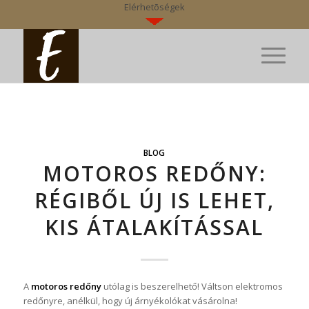
Elérhetõségek
BLOG
MOTOROS REDŐNY:
RÉGIBŐL ÚJ IS LEHET,
KIS ÁTALAKÍTÁSSAL
A
motoros redőny
utólag is beszerelhető! Váltson elektromos
redőnyre, anélkül, hogy új árnyékolókat vásárolna!