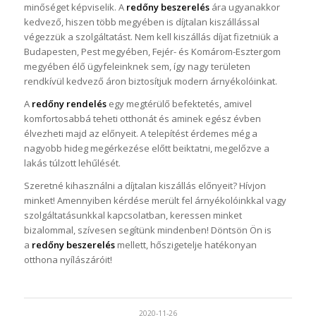
minőséget képviselik. A
redőny beszerelés
ára ugyanakkor
kedvező, hiszen több megyében is díjtalan kiszállással
végezzük a szolgáltatást. Nem kell kiszállás díjat fizetniük a
Budapesten, Pest megyében, Fejér- és Komárom-Esztergom
megyében élő ügyfeleinknek sem, így nagy területen
rendkívül kedvező áron biztosítjuk modern árnyékolóinkat.
A
redőny rendelés
egy megtérülő befektetés, amivel
komfortosabbá teheti otthonát és aminek egész évben
élvezheti majd az előnyeit. A telepítést érdemes még a
nagyobb hideg megérkezése előtt beiktatni, megelőzve a
lakás túlzott lehűlését.
Szeretné kihasználni a díjtalan kiszállás előnyeit? Hívjon
minket! Amennyiben kérdése merült fel árnyékolóinkkal vagy
szolgáltatásunkkal kapcsolatban, keressen minket
bizalommal, szívesen segítünk mindenben! Döntsön Ön is
a
redőny beszerelés
mellett, hőszigetelje hatékonyan
otthona nyílászáróit!
2020-11-26