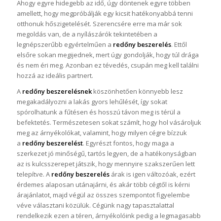
Ahogy egyre hidegebb az idő, úgy döntenek egyre többen
amellett, hogy megpróbálják egy kicsit hatékonyabbá tenni
otthonuk hőszigetelését. Szerencsére erre ma már sok
megoldás van, de a nyílászárók tekintetében a
legnépszerűbb egyértelműen a
redőny beszerelés
. Ettől
elsőre sokan megijednek, mert úgy gondolják, hogy túl drága
és nem éri meg. Azonban ez tévedés, csupán meg kell találni
hozzá az ideális partnert.
A
redőny beszerelésnek
köszönhetően könnyebb lesz
megakadályozni a lakás gyors lehűlését, így sokat
spórolhatunk a fűtésen és hosszú távon meg is térül a
befektetés. Természetesen sokat számít, hogy hol vásároljuk
meg az árnyékolókat, valamint, hogy milyen cégre bízzuk
a
redőny beszerelést
. Egyrészt fontos, hogy maga a
szerkezet jó minőségű, tartós legyen, de a hatékonyságban
az is kulcsszerepet játszik, hogy mennyire szakszerűen lett
telepítve. A
redőny beszerelés
árak is igen változóak, ezért
érdemes alaposan utánajárni, és akár több cégtől is kérni
árajánlatot, majd végül az összes szempontot figyelembe
véve választani közülük. Cégünk nagy tapasztalattal
rendelkezik ezen a téren, árnyékolóink pedig a legmagasabb