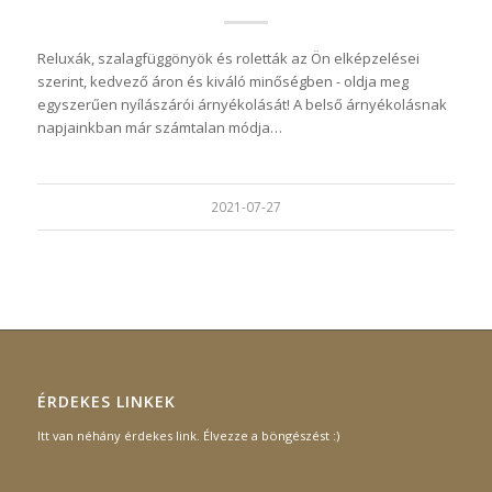
Reluxák, szalagfüggönyök és roletták az Ön elképzelései
szerint, kedvező áron és kiváló minőségben - oldja meg
egyszerűen nyílászárói árnyékolását! A belső árnyékolásnak
napjainkban már számtalan módja…
2021-07-27
ÉRDEKES LINKEK
Itt van néhány érdekes link. Élvezze a böngészést :)