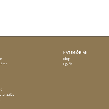
KATEGÓRIÁK
re
Blog
kérés
Egyéb
ző
torizálás
k