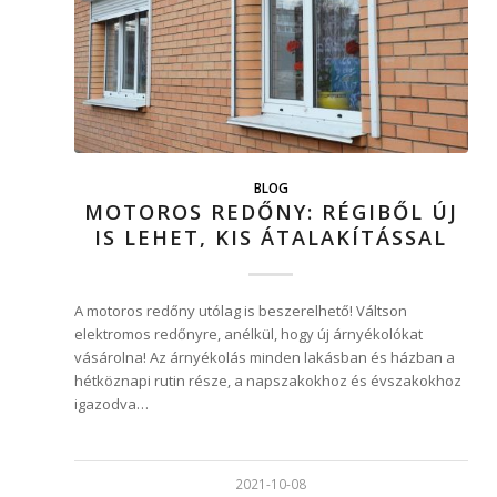
BLOG
MOTOROS REDŐNY: RÉGIBŐL ÚJ
IS LEHET, KIS ÁTALAKÍTÁSSAL
A motoros redőny utólag is beszerelhető! Váltson
elektromos redőnyre, anélkül, hogy új árnyékolókat
vásárolna! Az árnyékolás minden lakásban és házban a
hétköznapi rutin része, a napszakokhoz és évszakokhoz
igazodva…
2021-10-08