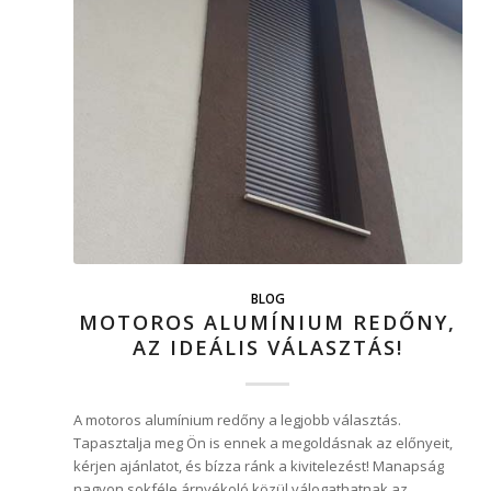
BLOG
MOTOROS ALUMÍNIUM REDŐNY,
AZ IDEÁLIS VÁLASZTÁS!
A motoros alumínium redőny a legjobb választás.
Tapasztalja meg Ön is ennek a megoldásnak az előnyeit,
kérjen ajánlatot, és bízza ránk a kivitelezést! Manapság
nagyon sokféle árnyékoló közül válogathatnak az