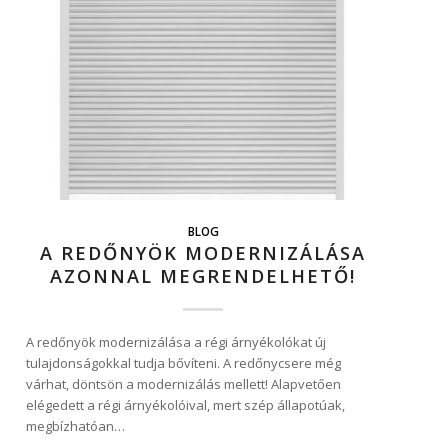
BLOG
A REDŐNYÖK MODERNIZÁLÁSA
AZONNAL MEGRENDELHETŐ!
A redőnyök modernizálása a régi árnyékolókat új
tulajdonságokkal tudja bővíteni. A redőnycsere még
várhat, döntsön a modernizálás mellett! Alapvetően
elégedett a régi árnyékolóival, mert szép állapotúak,
megbízhatóan…