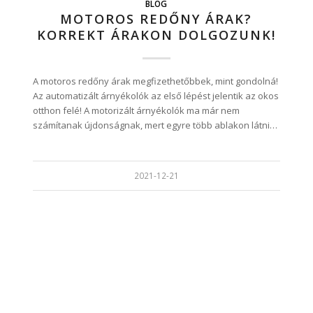
BLOG
MOTOROS REDŐNY ÁRAK?
KORREKT ÁRAKON DOLGOZUNK!
A motoros redőny árak megfizethetőbbek, mint gondolná!
Az automatizált árnyékolók az első lépést jelentik az okos
otthon felé! A motorizált árnyékolók ma már nem
számítanak újdonságnak, mert egyre több ablakon látni…
2021-12-21