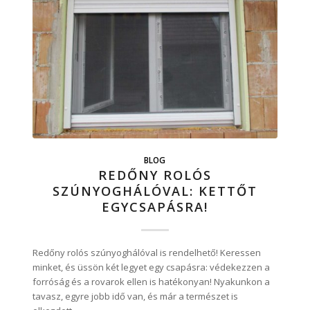
BLOG
REDŐNY ROLÓS
SZÚNYOGHÁLÓVAL: KETTŐT
EGYCSAPÁSRA!
Redőny rolós szúnyoghálóval is rendelhető! Keressen
minket, és üssön két legyet egy csapásra: védekezzen a
forróság és a rovarok ellen is hatékonyan! Nyakunkon a
tavasz, egyre jobb idő van, és már a természet is