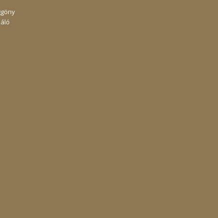
ggöny
áló