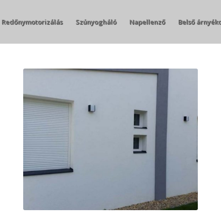
Redőnymotorizálás
Szúnyogháló
Napellenző
Belső árnyék