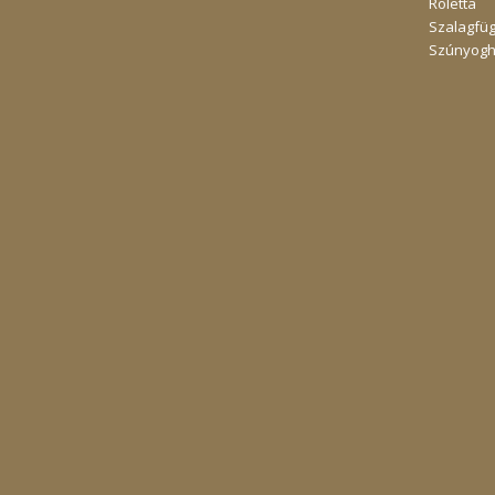
Roletta
Szalagfü
Szúnyogh