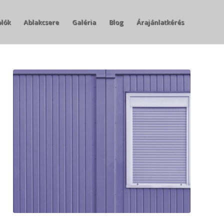
olók
Ablakcsere
Galéria
Blog
Árajánlatkérés