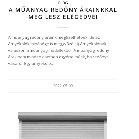
BLOG
A MŰANYAG REDŐNY ÁRAINKKAL
MEG LESZ ELÉGEDVE!
A műanyag redőny áraink megfizethetőek, de az
árnyékolók minősége is meggyőző. Új árnyékolónak
válaszon a műanyag modellekből! A műanyag redőny
árak nem minden esetben egyértelműek, ha redőnyt
vásárol. Egy árnyékoló…
2022-05-09