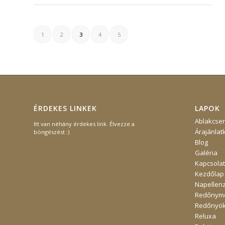
1
2
3
4
5
ÉRDEKES LINKEK
LAPOK
Ablakcse
Itt van néhány érdekes link. Élvezze a
Árajánlat
böngészést :)
Blog
Galéria
Kapcsolat
Kezdőlap
Napellen
Redőnymo
Redőnyö
Reluxa